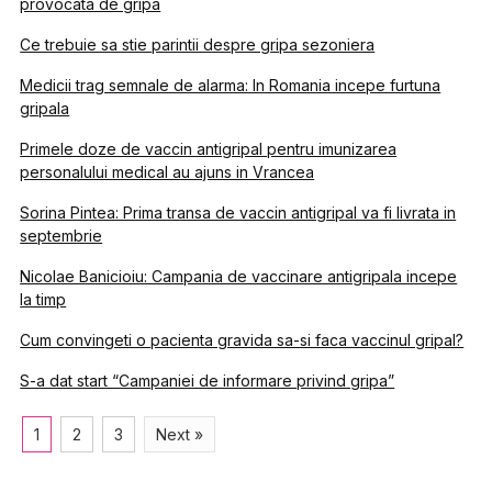
provocata de gripa
Ce trebuie sa stie parintii despre gripa sezoniera
Medicii trag semnale de alarma: In Romania incepe furtuna
gripala
Primele doze de vaccin antigripal pentru imunizarea
personalului medical au ajuns in Vrancea
Sorina Pintea: Prima transa de vaccin antigripal va fi livrata in
septembrie
Nicolae Banicioiu: Campania de vaccinare antigripala incepe
la timp
Cum convingeti o pacienta gravida sa-si faca vaccinul gripal?
S-a dat start “Campaniei de informare privind gripa”
1
2
3
Next »