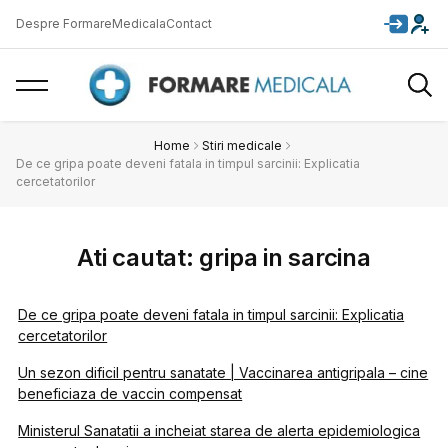
Despre FormareMedicala
Contact
Home
Stiri medicale
De ce gripa poate deveni fatala in timpul sarcinii: Explicatia
cercetatorilor
Ati cautat: gripa in sarcina
De ce gripa poate deveni fatala in timpul sarcinii: Explicatia
cercetatorilor
Un sezon dificil pentru sanatate | Vaccinarea antigripala – cine
beneficiaza de vaccin compensat
Ministerul Sanatatii a incheiat starea de alerta epidemiologica