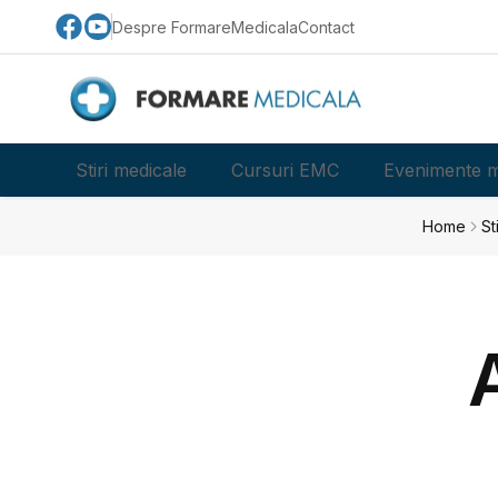
Despre FormareMedicala
Contact
Stiri medicale
Cursuri EMC
Evenimente m
Home
St