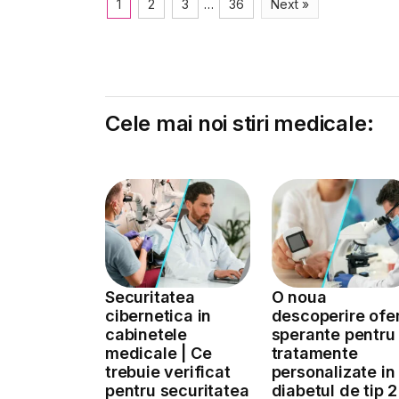
1
2
3
…
36
Next »
Cele mai noi stiri medicale:
Securitatea
O noua
cibernetica in
descoperire ofe
cabinetele
sperante pentru
medicale | Ce
tratamente
trebuie verificat
personalizate in
pentru securitatea
diabetul de tip 2