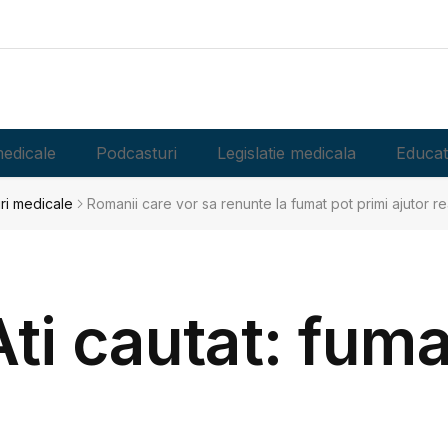
edicale
Podcasturi
Legislatie medicala
Educat
iri medicale
Romanii care vor sa renunte la fumat pot primi ajutor real
Ati cautat: fuma