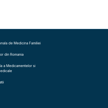
onala de Medicina Familiei
lor din Romania
la a Medicamentelor si
Medicale
tii