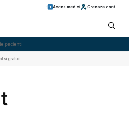
Acces medici
Creeaza cont
ie pacienti
 si gratuit
t