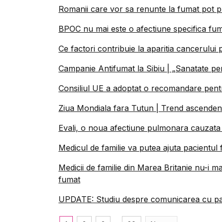
Romanii care vor sa renunte la fumat pot pri
BPOC nu mai este o afectiune specifica fuma
Ce factori contribuie la aparitia cancerulu
Campanie Antifumat la Sibiu | „Sanatate pen
Consiliul UE a adoptat o recomandare pentru
Ziua Mondiala fara Tutun | Trend ascendent 
Evali, o noua afectiune pulmonara cauzata 
Medicul de familie va putea ajuta pacientul
Medicii de familie din Marea Britanie nu-i m
fumat
UPDATE: Studiu despre comunicarea cu pac