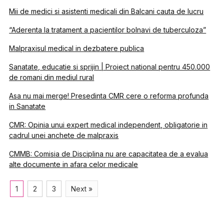
Mii de medici si asistenti medicali din Balcani cauta de lucru
“Aderenta la tratament a pacientilor bolnavi de tuberculoza”
Malpraxisul medical in dezbatere publica
Sanatate, educatie si sprijin | Proiect national pentru 450.000
de romani din mediul rural
Asa nu mai merge! Presedinta CMR cere o reforma profunda
in Sanatate
CMR: Opinia unui expert medical independent, obligatorie in
cadrul unei anchete de malpraxis
CMMB: Comisia de Disciplina nu are capacitatea de a evalua
alte documente in afara celor medicale
1
2
3
Next »