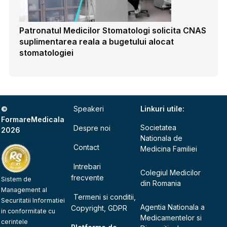
Patronatul Medicilor Stomatologi solicita CNAS
suplimentarea reala a bugetului alocat
stomatologiei
©
Speakeri
Linkuri utile:
FormareMedicala
Societatea
Despre noi
2026
Nationala de
Contact
Medicina Familiei
Intrebari
Colegiul Medicilor
frecvente
Sistem de
din Romania
Management al
Termeni si conditii,
Securitatii Informatiei
Agentia Nationala a
Copyright, GDPR
in conformitate cu
Medicamentelor si
cerintele