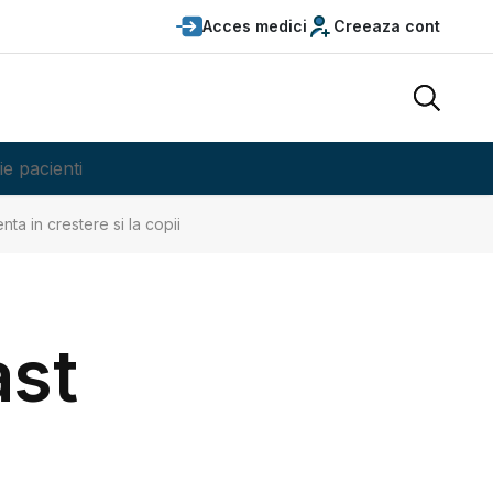
Acces medici
Creeaza cont
ie pacienti
ta in crestere si la copii
ast