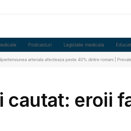
edicale
Podcasturi
Legislatie medicala
Educat
ipertensiunea arteriala afecteaza peste 40% dintre romani | Prevalen
i cautat: eroii f