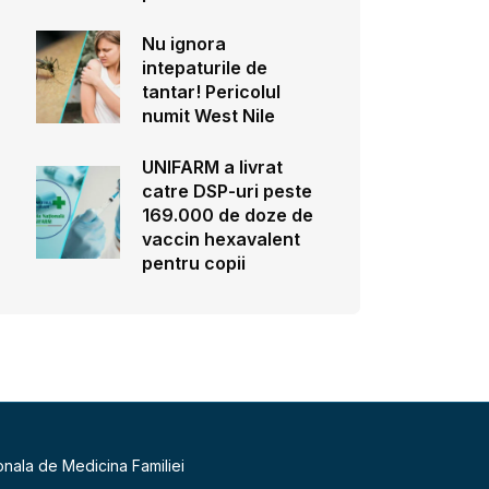
Nu ignora
intepaturile de
tantar! Pericolul
numit West Nile
UNIFARM a livrat
catre DSP-uri peste
169.000 de doze de
vaccin hexavalent
pentru copii
onala de Medicina Familiei