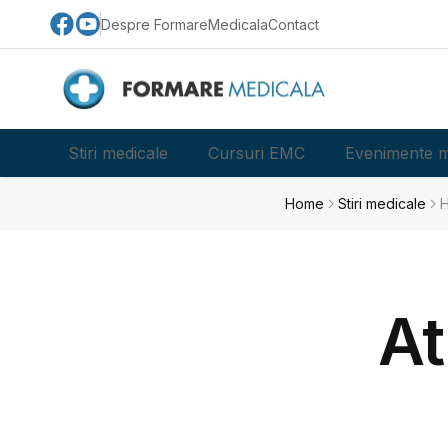
Despre FormareMedicala
Contact
Stiri medicale
Cursuri EMC
Evenimente m
Home
Stiri medicale
H
At