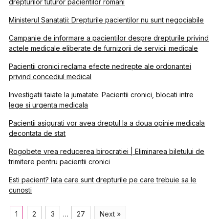
drepturilor tuturor pacientilor romani
Ministerul Sanatatii: Drepturile pacientilor nu sunt negociabile
Campanie de informare a pacientilor despre drepturile privind
actele medicale eliberate de furnizorii de servicii medicale
Pacientii cronici reclama efecte nedrepte ale ordonantei
privind concediul medical
Investigatii taiate la jumatate: Pacientii cronici, blocati intre
lege si urgenta medicala
Pacientii asigurati vor avea dreptul la a doua opinie medicala
decontata de stat
Rogobete vrea reducerea birocratiei | Eliminarea biletului de
trimitere pentru pacientii cronici
Esti pacient? Iata care sunt drepturile pe care trebuie sa le
cunosti
1
2
3
…
27
Next »