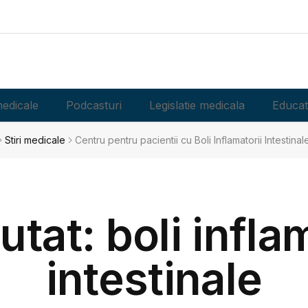
edicale
Podcasturi
Legislatie medicala
Educat
Stiri medicale
Centru pentru pacientii cu Boli Inflamatorii Intestinale,
utat: boli infla
intestinale