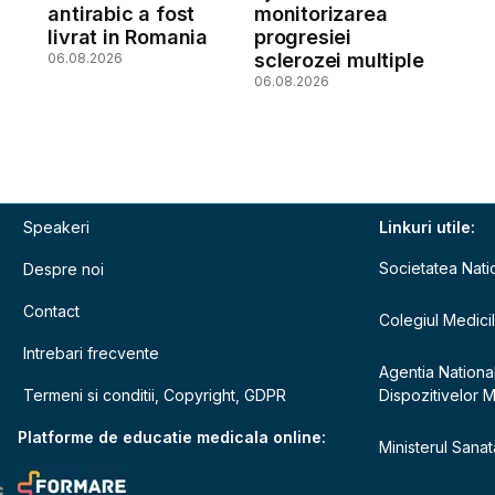
antirabic a fost
monitorizarea
livrat in Romania
progresiei
sclerozei multiple
06.08.2026
06.08.2026
Speakeri
Linkuri utile:
Societatea Nati
Despre noi
Contact
Colegiul Medici
Intrebari frecvente
Agentia Nationa
Termeni si conditii, Copyright, GDPR
Dispozitivelor 
e
Platforme de educatie medicala online:
Ministerul Sanata