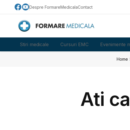
Despre FormareMedicala
Contact
Stiri medicale
Cursuri EMC
Evenimente m
Home
Ati ca