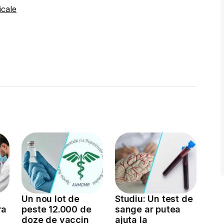
icale
Un nou lot de
Studiu: Un test de
ra
peste 12.000 de
sange ar putea
doze de vaccin
ajuta la