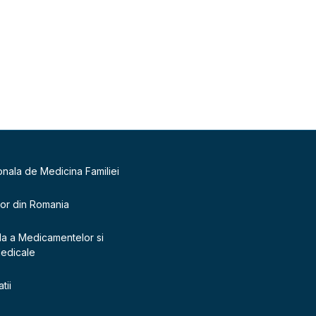
onala de Medicina Familiei
lor din Romania
la a Medicamentelor si
Medicale
tii