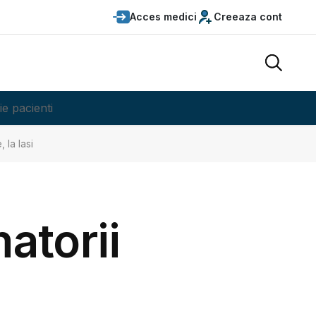
Acces medici
Creeaza cont
ie pacienti
 la Iasi
matorii