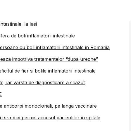
testinale, la Iasi
ra de boli inflamatorii intestinale
rsoane cu boli inflamatorii intestinale in Romania
rtizeaza impotriva tratamentelor “dupa ureche”
citul de fier si bolile inflamatorii intestinale
ste, iar varsta de diagnosticare a scazut
E
de anticorpi monoclonali, pe langa vaccinare
nu s-a mai permis accesul pacientilor in spitale