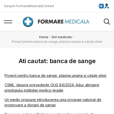
Despre FormareMedicala
Contact
Home
Stiri medicale
Proiect pentru banca de sange, plasma umana si celule stem
Ati cautat: banca de sange
Proiect pentru banca de sange, plasma umana si celule stem
CSML, despre prevederile OUG 84/2024: Aduc atingere
prestigiului institutiei medico-legale
Un medic propune introducerea unui program national de
promovare a donarii de sange