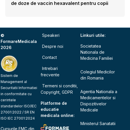
de doze de vaccin hexavalent pentru copii
©
Speakeri
Linkuri utile:
FormareMedicala
Societatea
Despre noi
2026
Nationala de
Contact
Medicina Familiei
Intrebari
Colegiul Medicilor
frecvente
Sistem de
din Romania
Management al
Termeni si conditii,
Securitatii Informatiei
Agentia Nationala a
Copyright, GDPR
in conformitate cu
Medicamentelor si
cerintele
Platforme de
Dispozitivelor
standardelor ISO/IEC
educatie
Medicale
27001:2022 / SR EN
medicala online:
ISO IEC 27001:2024
Ministerul Sanatatii
Cursurile EMC din