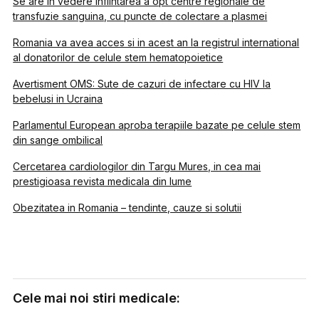
Se are in vedere infiintarea a opt centre regionale de
transfuzie sanguina, cu puncte de colectare a plasmei
Romania va avea acces si in acest an la registrul international
al donatorilor de celule stem hematopoietice
Avertisment OMS: Sute de cazuri de infectare cu HIV la
bebelusi in Ucraina
Parlamentul European aproba terapiile bazate pe celule stem
din sange ombilical
Cercetarea cardiologilor din Targu Mures, in cea mai
prestigioasa revista medicala din lume
Obezitatea in Romania – tendinte, cauze si solutii
Cele mai noi stiri medicale: