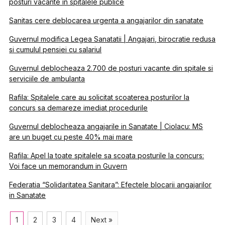
posturi vacante in spitalele publice
Sanitas cere deblocarea urgenta a angajarilor din sanatate
Guvernul modifica Legea Sanatatii | Angajari, birocratie redusa
si cumulul pensiei cu salariul
Guvernul deblocheaza 2.700 de posturi vacante din spitale si
serviciile de ambulanta
Rafila: Spitalele care au solicitat scoaterea posturilor la
concurs sa demareze imediat procedurile
Guvernul deblocheaza angajarile in Sanatate | Ciolacu: MS
are un buget cu peste 40% mai mare
Rafila: Apel la toate spitalele sa scoata posturile la concurs:
Voi face un memorandum in Guvern
Federatia “Solidaritatea Sanitara”: Efectele blocarii angajarilor
in Sanatate
1
2
3
4
Next »