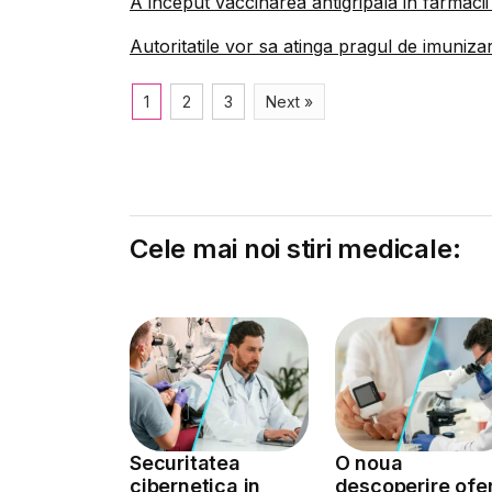
A inceput vaccinarea antigripala in farmacii
Autoritatile vor sa atinga pragul de imunizar
1
2
3
Next »
Cele mai noi stiri medicale:
Securitatea
O noua
cibernetica in
descoperire ofe