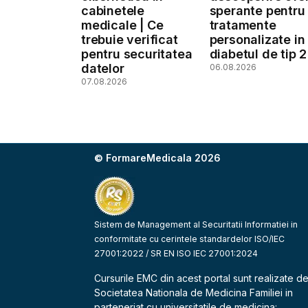
cabinetele
sperante pentru
medicale | Ce
tratamente
trebuie verificat
personalizate in
pentru securitatea
diabetul de tip 2
datelor
06.08.2026
07.08.2026
© FormareMedicala 2026
Sistem de Management al Securitatii Informatiei in
conformitate cu cerintele standardelor ISO/IEC
27001:2022 / SR EN ISO IEC 27001:2024
Cursurile EMC din acest portal sunt realizate d
Societatea Nationala de Medicina Familiei
in
parteneriat cu universitatile de medicina: