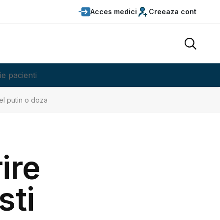
Acces medici
Creeaza cont
ie pacienti
el putin o doza
ire
sti