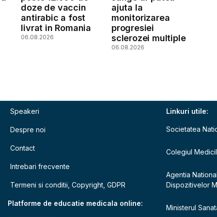
doze de vaccin
ajuta la
antirabic a fost
monitorizarea
livrat in Romania
progresiei
sclerozei multiple
06.08.2026
06.08.2026
Speakeri
Linkuri utile:
Societatea Nati
Despre noi
Contact
Colegiul Medici
Intrebari frecvente
Agentia Nationa
Termeni si conditii, Copyright, GDPR
Dispozitivelor 
e
Platforme de educatie medicala online:
Ministerul Sanata