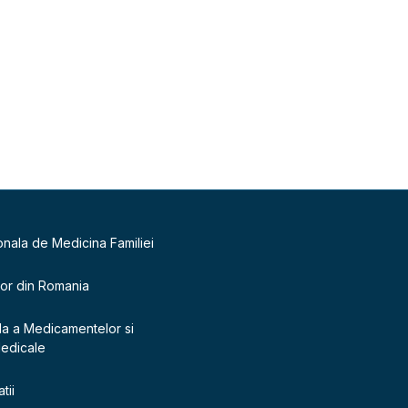
onala de Medicina Familiei
lor din Romania
la a Medicamentelor si
Medicale
tii