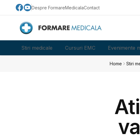
Despre FormareMedicala
Contact
Stiri medicale
Cursuri EMC
Evenimente m
Home
Stiri m
At
va