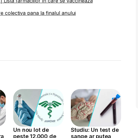
 | Lista farmaciilor in care se vaccineaza
e colectiva pana la finalul anului
Un nou lot de
Studiu: Un test de
ra
peste 12.000 de
sange ar putea