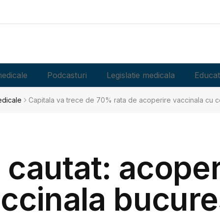
edicale
Podcasturi
Legislatie medicala
Educat
edicale
Capitala va trece de 70% rata de acoperire vaccinala cu c
i cautat: acoper
ccinala bucure