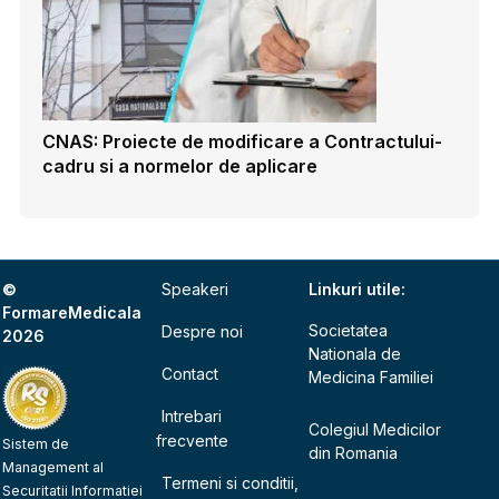
CNAS: Proiecte de modificare a Contractului-
cadru si a normelor de aplicare
©
Speakeri
Linkuri utile:
FormareMedicala
Societatea
Despre noi
2026
Nationala de
Contact
Medicina Familiei
Intrebari
Colegiul Medicilor
frecvente
Sistem de
din Romania
Management al
Termeni si conditii,
Securitatii Informatiei