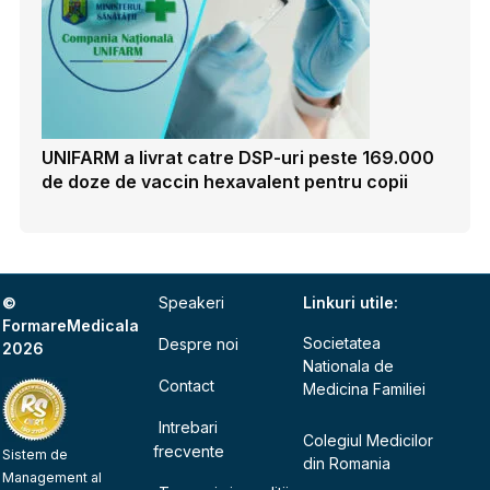
UNIFARM a livrat catre DSP-uri peste 169.000
de doze de vaccin hexavalent pentru copii
©
Speakeri
Linkuri utile:
FormareMedicala
Societatea
Despre noi
2026
Nationala de
Contact
Medicina Familiei
Intrebari
Colegiul Medicilor
frecvente
Sistem de
din Romania
Management al