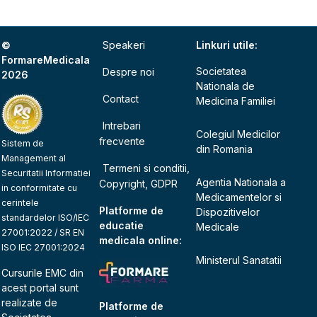
©
Speakeri
Linkuri utile:
FormareMedicala
Societatea
Despre noi
2026
Nationala de
Contact
Medicina Familiei
Intrebari
Colegiul Medicilor
frecvente
Sistem de
din Romania
Management al
Termeni si conditii,
Securitatii Informatiei
Agentia Nationala a
Copyright, GDPR
in conformitate cu
Medicamentelor si
cerintele
Platforme de
Dispozitivelor
standardelor ISO/IEC
educatie
Medicale
27001:2022 / SR EN
medicala online:
ISO IEC 27001:2024
Ministerul Sanatatii
Cursurile EMC din
acest portal sunt
realizate de
Platforme de